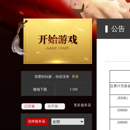
公告
亲爱的玩家，你还没有
登录
总累计充值
微端下载
1:100
（
RMB）
更多服务器
已开服
未开服
100000
选择服务器:
200000