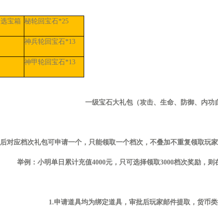
自选宝箱
秘轮回宝石
*25
神兵轮回宝石
*13
神甲轮回宝石
*13
一级宝石大礼包（攻击、生命、防御、内功
后对应档次礼包可申请一个，只能领取一个档次，不叠加不重复领取玩家
举例：小明单日累计充值
4000元，只可选择领取3000档次奖励，
1.申请道具均为绑定道具，审批后玩家邮件提取，货币