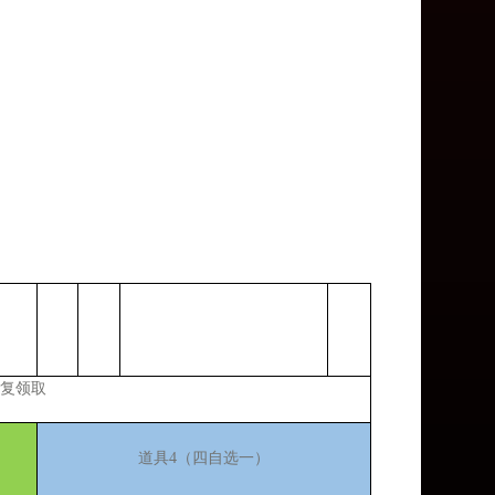
复领取
道具
4（四自选一）