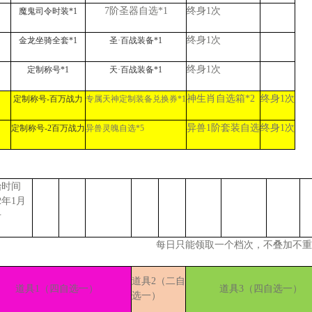
7阶圣器自选*1
终身
1次
魔鬼司令时装
*1
终身
1次
金龙坐骑全套
*1
圣
·百战装备*1
终身
1次
定制称号
*1
天
·百战装备*1
神生肖自选箱
*2
终身
1次
定制称号
-百万战力
专属天神定制装备兑换券
*1
异兽
1阶套装自选
终身
1次
定制称号
-2百万战力
异兽灵魄自选
*5
始时间
22年1月
号
每日只能领取一个档次，不叠加不重
道具
2（二自
道具
1（四自选一）
道具
3（四自选一）
选一）