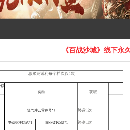
《百战沙城》线下永
总累充返利每个档次仅
1次
金额
获取
奖励
终身
1次
壕气冲云霄称号
*1
终身
1次
电磁脉冲幻武
*1
霸业披风
5阶*1